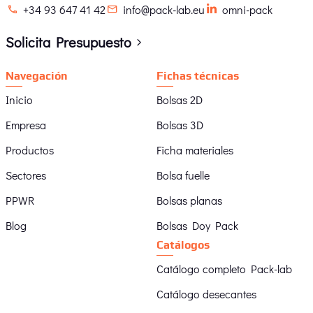
+34 93 647 41 42
info@pack-lab.eu
omni-pack
Pinzas detectables WeLoc,
S
ideales para sectores
o
Solicita Presupuesto
alimentarios y farmacéuticos
n
Navegación
Fichas técnicas
En sectores como el farmacéutico y el alimentario,
En
Inicio
Bolsas 2D
proteger los productos de contaminantes externos
co
Empresa
Bolsas 3D
como la humedad es fundamental. Por ello, las
Pa
pinzas detectables WeLoc son una herramienta ideal
pr
Productos
Ficha materiales
para proteger estos productos. En este artículo os
Sectores
Bolsa fuelle
explicamos sus ventajas y beneficios de utilizarlas.
PPWR
Bolsas planas
Blog
Bolsas Doy Pack
Catálogos
Catálogo completo Pack-lab
Catálogo desecantes