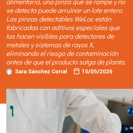
alimentaria, una pinza que se rompe y no
se detecta puede arruinar un lote entero.
Las pinzas detectables WeLoc están
fabricadas con aditivos especiales que
las hacen visibles para detectores de
metales y sistemas de rayos X,
eliminando el riesgo de contaminación
antes de que el producto salga de planta.
Sara Sánchez Corral
15/05/2026