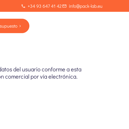
+34 93 647 41 42
info@pack-lab.eu
esupuesto
 datos del usuario conforme a esta
ón comercial por vía electrónica.