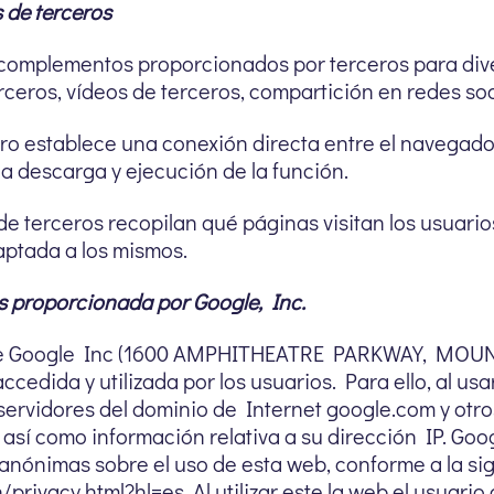
 de terceros
complementos proporcionados por terceros para dive
ceros, vídeos de terceros, compartición en redes soci
o establece una conexión directa entre el navegador
la descarga y ejecución de la función.
e terceros recopilan qué páginas visitan los usuario
aptada a los mismos.
cs proporcionada por Google, Inc.
s de Google Inc (1600 AMPHITHEATRE PARKWAY, MOUN
edida y utilizada por los usuarios. Para ello, al us
servidores del dominio de Internet google.com y otr
o así como información relativa a su dirección IP. Go
anónimas sobre el uso de esta web, conforme a la sig
rivacy.html?hl=es. Al utilizar este la web el usuario