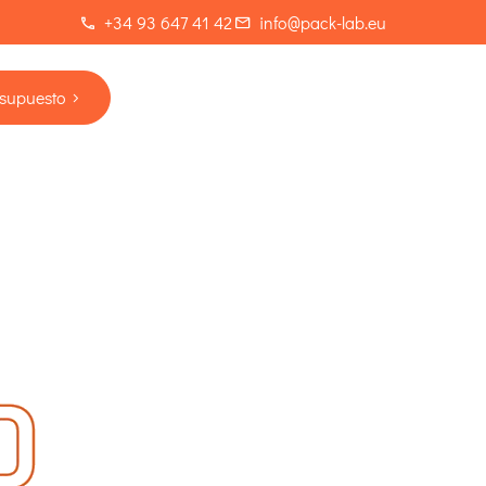
+34 93 647 41 42
info@pack-lab.eu
esupuesto